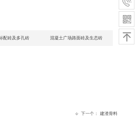
标配砖及多孔砖
混凝土广场路面砖及生态砖
下一个：
建渣骨料